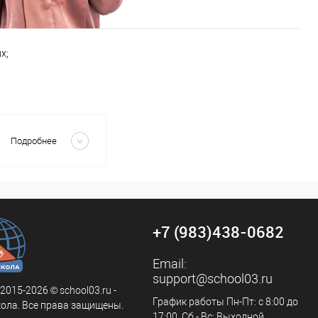
х;
Скрыть
Подробнее
+7 (983)438-0682
Email:
support@school03.ru
 2015-2026 © school03.ru -
График работы Пн-Пт: с 8:00 до
ола. Все права защищены.
17:00, Сб - Вс: Выходной