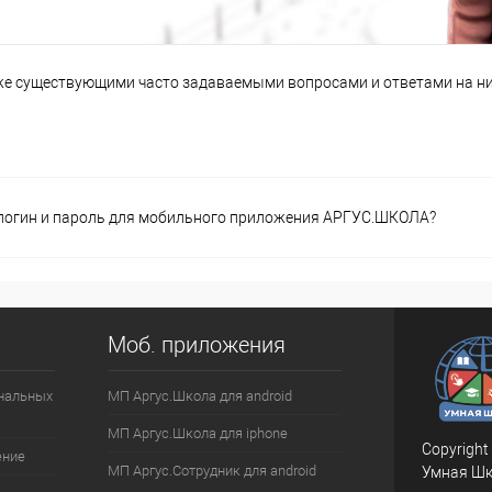
же существующими часто задаваемыми вопросами и ответами на ни
 логин и пароль для мобильного приложения АРГУС.ШКОЛА?
Моб. приложения
ональных
МП Аргус.Школа для android
МП Аргус.Школа для iphone
Copyright
ение
МП Аргус.Сотрудник для android
Умная Шк